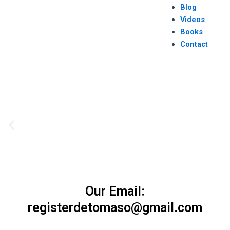
Blog
Videos
Books
Contact
P
r
e
v
i
o
Our Email:
u
registerdetomaso@gmail.com
s
s