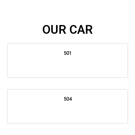
l
i
d
e
OUR CAR
501
504